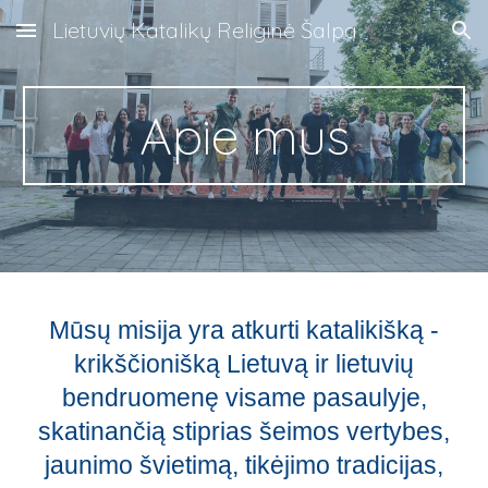
Lietuvių Katalikų Religinė Šalpa
Skip to main content
Skip to navigation
Apie mus
Mūsų misija yra atkurti katalikišką -
krikščionišką Lietuvą ir lietuvių
bendruomenę visame pasaulyje,
skatinančią stiprias šeimos vertybes,
jaunimo švietimą, tikėjimo tradicijas,